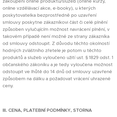
zakoupení online produktů/služeb (online kurzy,
online vzdělávací akce, e-booky), u kterých
poskytovatelka bezprostředně po uzavření
smlouvy poskytne zákazníkovi část či celé plnění
způsoben vylučujícím možnost navrácení plnění, v
takovém případě není možné ze strany zákazníka
od smlouvy odstoupit. Z důvodu těchto okolností
hodných zvláštního zřetele je potom u těchto
produktů a služeb vyloučeno užití ust. § 1829 odst. 1
občanského zákoníku a je tedy vyloučena možnost
odstoupit ve lhůtě do 14 dnů od smlouvy uzavřené
způsobem na dálku a požadovat vrácení uhrazené
ceny.
III. CENA, PLATEBNÍ PODMÍNKY, STORNA