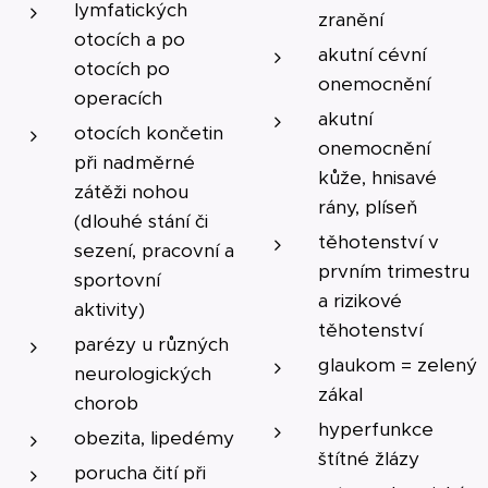
lymfatických
zranění
otocích a po
akutní cévní
otocích po
onemocnění
operacích
akutní
otocích končetin
onemocnění
při nadměrné
kůže, hnisavé
zátěži nohou
rány, plíseň
(dlouhé stání či
těhotenství v
sezení, pracovní a
prvním trimestru
sportovní
a rizikové
aktivity)
těhotenství
parézy u různých
glaukom = zelený
neurologických
zákal
chorob
hyperfunkce
obezita, lipedémy
štítné žlázy
porucha čití při