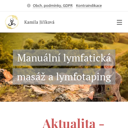
Obch. podmínky, GDPR
Kontraindikace
Kamila Jiříková
Manuální lymfatická
masáž a lymfotaping
🌟
Aktualita -