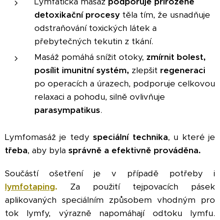
Lymfatická masáž
podporuje přirozené
detoxikační procesy
těla tím, že usnadňuje
odstraňování toxických látek a
přebytečných tekutin z tkání.
Masáž pomáhá snížit otoky,
zmírnit bolest,
posílit imunitní systém,
zlepšit
regeneraci
po operacích a úrazech, podporuje celkovou
relaxaci a pohodu, silně ovlivňuje
parasympatikus
.
Lymfomasáž je tedy
speciální technika
, u které je
třeba
, aby byla
správně a efektivně prováděna.
Součástí ošetření je v případě potřeby i
lymfotaping
.
Za použití tejpovacích pásek
aplikovaných speciálním způsobem vhodným pro
tok lymfy, výrazně napomáhají odtoku lymfu.