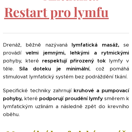
Restart pro lymfu
🌟
Drenáž, běžně nazývaná
lymfatická masáž,
se
provádí
velmi jemnými, lehkými a rytmickými
pohyby, které
respektují přirozený tok
lymfy v
těle.
Síla doteku je minimální
, což pomáhá
stimulovat lymfatický systém bez podráždění tkání.
Specifické techniky zahrnují
kruhové a pumpovací
pohyby,
které
podporují proudění lymfy
směrem k
lymfatickým uzlinám a následně zpět do krevního
oběhu.