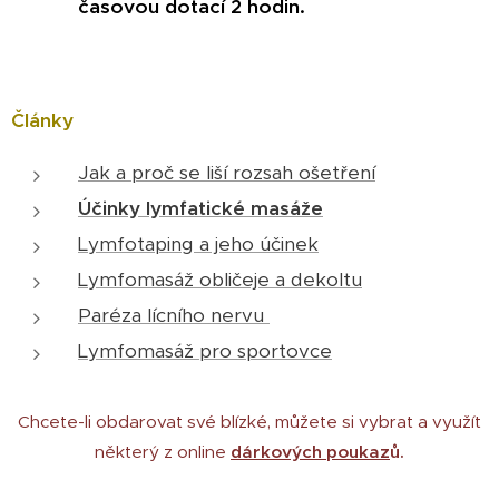
časovou dotací 2 hodin.
Články
Jak a proč se liší rozsah ošetření
Účinky lymfatické masáže
Lymfotaping a jeho účinek
Lymfomasáž obličeje a dekoltu
Paréza lícního nervu
Lymfomasáž pro sportovce
Chcete-li obdarovat své blízké, můžete si vybrat a využít
některý z online
dárkových poukaz
ů.