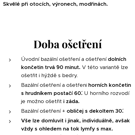
Skvělé při otocích, výronech, modřinách.
Doba ošetření
Úvodní bazální ošetření a ošetření
dolních
končetin trvá ´90 minut.
V této variantě lze
ošetřit i hýždě s bedry.
Bazální ošetření a ošetřeni
horních končetin
s hrudníkem postačí 60´.
U horního rozvodí
je možno ošetřit
i záda.
Bazální ošetření +
obličej s dekoltem 30´.
Vše lze domluvit i jinak, individuálně, avšak
vždy s
ohledem na tok lymfy s max.