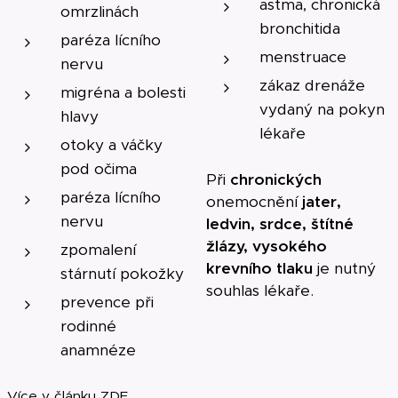
astma, chronická
omrzlinách
bronchitida
paréza lícního
menstruace
nervu
zákaz drenáže
migréna a bolesti
vydaný na pokyn
hlavy
lékaře
otoky a váčky
pod očima
Při
chronických
paréza lícního
onemocnění
j
ater,
nervu
ledvin, srdce, štítné
žlázy, vysokého
zpomalení
krevního tlaku
je nutný
stárnutí pokožky
souhlas lékaře.
prevence při
rodinné
anamnéze
Více v článku
ZDE