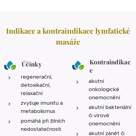
Indikace a kontraindikace lymfatické
masáže
Kontraindikac
Účinky
e
regenerační,
akutní
detoxikační,
onkologické
relaxační
onemocnění
zvyšuje imunitu a
akutní bakteriální
metabolismus
či virové
pomáhá při žilních
onemocnění
nedostatečnosti
akutní zánět či