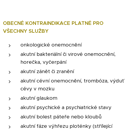
OBECNÉ KONTRAINDIKACE PLATNÉ PRO
VŠECHNY SLUŽBY
onkologické onemocnění
akutní bakteriální či virové onemocnění,
horečka, vyčerpání
akutní zánět či zranění
akutní cévní onemocnění, trombóza, výduť
cévy v mozku
akutní glaukom
akutní psychické a psychiatrické stavy
akutní bolest páteře nebo kloubů
akutní fáze výhřezu ploténky (střílející