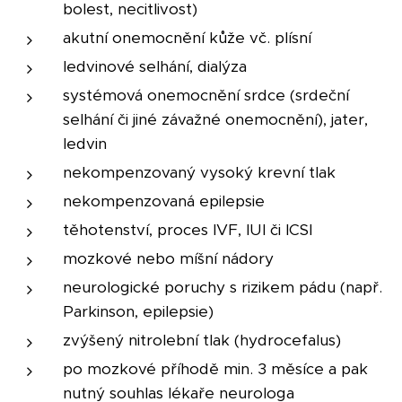
bolest, necitlivost)
akutní onemocnění kůže vč. plísní
ledvinové selhání, dialýza
systémová onemocnění srdce (srdeční
selhání či jiné závažné onemocnění), jater,
ledvin
nekompenzovaný vysoký krevní tlak
nekompenzovaná epilepsie
těhotenství, proces IVF, IUI či ICSI
mozkové nebo míšní nádory
neurologické poruchy s rizikem pádu (např.
Parkinson, epilepsie)
zvýšený nitrolební tlak (hydrocefalus)
po mozkové příhodě min. 3 měsíce a pak
nutný souhlas lékaře neurologa