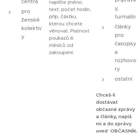
centra
napište jméno,
y,
text, počet hodin,
pro
turmalín
příp. částku,
ženské
kterou chcete
články
kolektiv
věnovat. Platnost
pro
y
poukazů 6
časopisy
měsíců od
a
zakoupení.
rozhovo
ry
ostatní
Chceš-li
dostávat
občasné zprávy
a články, napiš
mi a do zprávy
uveď OBČASNÍK.