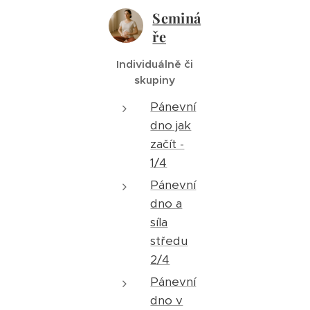
Seminá
ře
Individuálně či
skupiny
Pánevní
dno jak
začít -
1/4
Pánevní
dno a
síla
středu
2/4
Pánevní
dno v