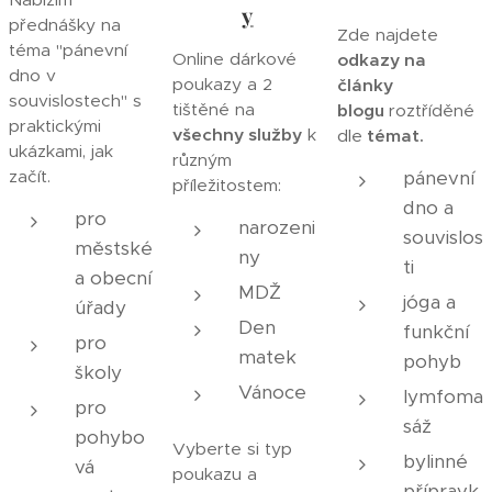
y
přednášky na
Zde najdete
téma "pánevní
Online dárkové
odkazy na
dno v
poukazy a 2
články
souvislostech" s
tištěné na
blogu
roztříděné
praktickými
všechny služby
k
dle
témat.
ukázkami, jak
různým
začít.
pánevní
příležitostem:
dno a
pro
narozeni
souvislos
městské
ny
ti
a obecní
MDŽ
jóga a
úřady
Den
funkční
pro
matek
pohyb
školy
Vánoce
lymfoma
pro
sáž
pohybo
Vyberte si typ
bylinné
vá
poukazu a
přípravk