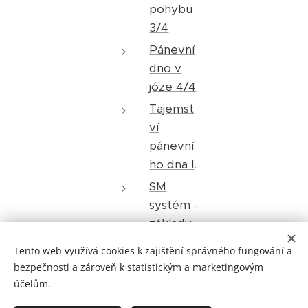
pohybu
3/4
Pánevní
dno v
józe 4/4
Tajemst
ví
pánevní
ho dna I
.
SM
systém -
základy
Tento web využívá cookies k zajištění správného fungování a
bezpečnosti a zároveň k statistickým a marketingovým
účelům.
© 2021 KAMILA JIŘÍKOVÁ