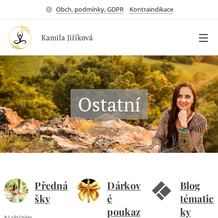
Obch. podmínky, GDPR
Kontraindikace
Kamila Jiříková
Ostatní
Předná
Dárkov
Blog
šky
é
tématic
poukaz
ky
Nabízím