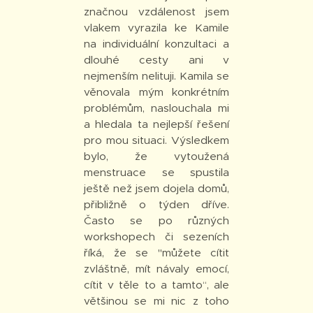
značnou vzdálenost jsem
vlakem vyrazila ke Kamile
na individuální konzultaci a
dlouhé cesty ani v
nejmenším nelituji. Kamila se
věnovala mým konkrétním
problémům, naslouchala mi
a hledala ta nejlepší řešení
pro mou situaci. Výsledkem
bylo, že vytoužená
menstruace se spustila
ještě než jsem dojela domů,
přibližně o týden dříve.
Často se po různých
workshopech či sezeních
říká, že se "můžete cítit
zvláštně, mít návaly emocí,
cítit v těle to a tamto“, ale
většinou se mi nic z toho