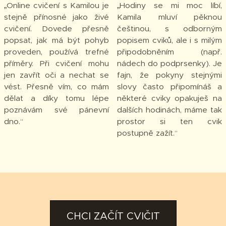
„Online cvičení s Kamilou je
„Hodiny se mi moc líbí,
stejně přínosné jako živé
Kamila mluví pěknou
cvičení. Dovede přesně
češtinou, s odborným
popsat, jak má být pohyb
popisem cviků, ale i s milým
proveden, používá trefné
připodobněním (např.
příměry. Při cvičení mohu
nádech do podprsenky). Je
jen zavřít oči a nechat se
fajn, že pokyny stejnými
vést. Přesně vím, co mám
slovy často připomínáš a
dělat a díky tomu lépe
některé cviky opakuješ na
poznávám své pánevní
dalších hodinách, máme tak
dno.“
prostor si ten cvik
postupně zažít.“
CHCI ZAČÍT CVIČIT