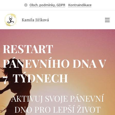
Obch. podmínky, GDPR
Kontraindikace
Kamila Jiříková
RESTART
PÁNEVNÍHO DNA V
7 TÝDNECH
AKTIVUJ SVOJE PÁNEVNÍ
DNO PRO LEPŠÍ ŽIVOT