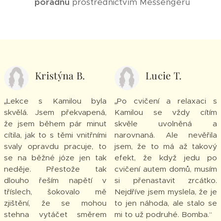
poradnu
prostřednictvím Messengeru
Kristýna B.
Lucie T.
„Lekce s Kamilou byla
„Po cvičení a relaxaci s
skvělá. Jsem překvapená,
Kamilou se vždy cítím
že jsem během pár minut
skvěle uvolněná a
cítila, jak to s těmi vnitřními
narovnaná. Ale nevěřila
svaly opravdu pracuje, to
jsem, že to má až takový
se na běžné józe jen tak
efekt, že když jedu po
neděje. Přestože tak
cvičení autem domů, musím
dlouho řeším napětí v
si přenastavit zrcátko.
tříslech, šokovalo mě
Nejdříve jsem myslela, že je
zjištění, že se mohou
to jen náhoda, ale stalo se
stehna vytáčet směrem
mi to už podruhé. Bomba.“