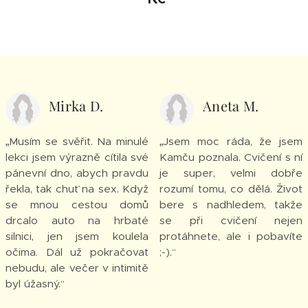
Mirka D.
Aneta M.
„Musím se svěřit. Na minulé
„Jsem moc ráda, že jsem
lekci jsem výrazně cítila své
Kamču poznala. Cvičení s ní
pánevní dno, abych pravdu
je super, velmi dobře
řekla, tak chuť na sex. Když
rozumí tomu, co dělá. Život
se mnou cestou domů
bere s nadhledem, takže
drcalo auto na hrbaté
se při cvičení nejen
silnici, jen jsem koulela
protáhnete, ale i pobavíte
očima. Dál už pokračovat
;-).“
nebudu, ale večer v intimitě
byl úžasný.“