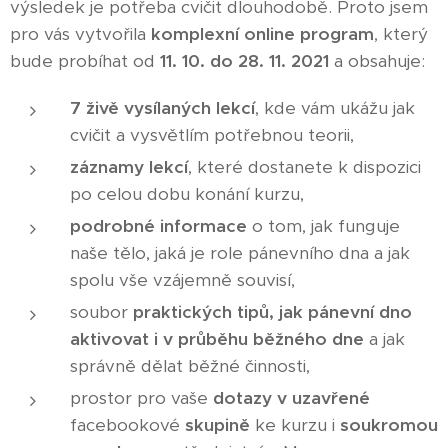
výsledek je potřeba cvičit dlouhodobě. Proto jsem
pro vás vytvořila
komplexní online program
, který
bude probíhat od
11
. 10. do 28. 11. 2021
a obsahuje:
7 živě vysílaných
lekcí
, kde vám ukážu jak
cvičit a vysvětlím potřebnou teorii,
záznamy lekcí
, které dostanete k dispozici
po celou dobu konání kurzu,
podrobné informace
o tom, jak funguje
naše tělo, jaká je role pánevního dna a jak
spolu vše vzájemně souvisí,
soubor
praktických tipů
, jak pánevní dno
aktivovat i v průběhu běžného dne
a jak
správně dělat běžné činnosti,
prostor pro vaše
dotazy v uzavřené
facebookové
skupině
ke kurzu i
soukromou