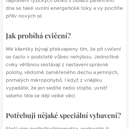
napravení fyzických bloků v oblasti pánevního
dna se také uvolní energetické toky a vy pocítíte
příliv nových sil.
Jak probíhá cvičení?
Mé klientky bývají překvapeny tím, že při cvičení
se často v podstatě vůbec nehýbou. Jednotlivé
cviky většinou sestávají z nastavení správné
polohy, vědomě zaměřeného dechu a jemných,
pomalých mikropohybů. I když z vnějšku
vypadáte, že jen sedíte nebo stojíte, uvnitř
vašeho těla se dějí velké věci.
Potřebuji nějaké speciální vybavení?
Stačí vám podložka/jógamatka, podsedák či