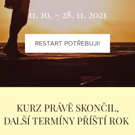
11. 10. - 28. 11. 2021
RESTART POTŘEBUJI!
Obj
ednávka v EUR
KURZ PRÁVĚ SKONČIL,
DALŠÍ TERMÍNY PŘÍŠTÍ ROK