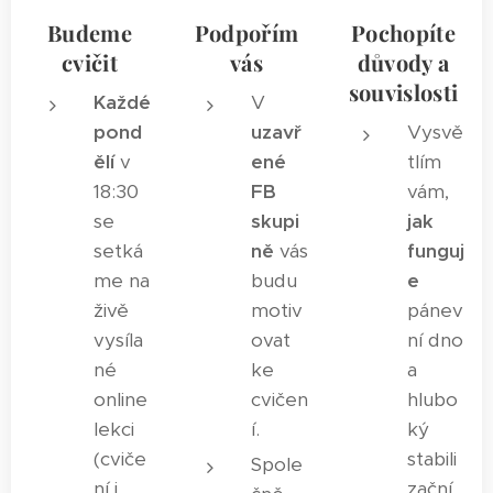
Budeme
Podpořím
Pochopíte
cvičit
vás
důvody a
souvislosti
Každé
V
pond
uzavř
Vysvě
ělí
v
ené
tlím
18:30
FB
vám,
se
skupi
jak
setká
ně
vás
funguj
me na
budu
e
živě
motiv
pánev
vysíla
ovat
ní dno
né
ke
a
online
cvičen
hlubo
lekci
í.
ký
(cviče
stabili
Spole
ní i
zační