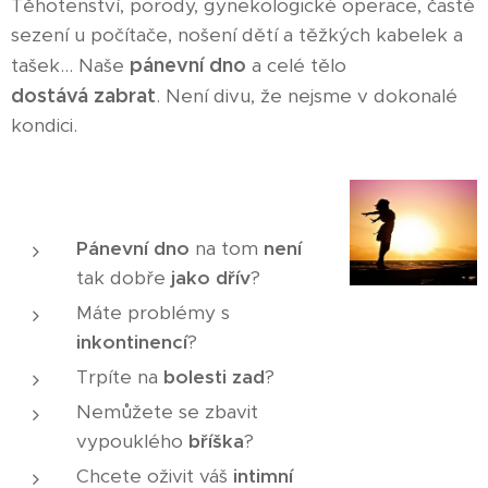
Těhotenství, porody, gynekologické operace, časté
sezení u počítače, nošení dětí a těžkých kabelek a
pánevní dno
tašek... Naše
a celé tělo
dostává
zabrat
. Není divu, že nejsme v dokonalé
kondici.
Pánevní dno
na tom
není
tak dobře
jako dřív
?
Máte problémy s
inkontinencí
?
Trpíte na
bolesti zad
?
Nemůžete se zbavit
vypouklého
bříška
?
Chcete oživit váš
intimní