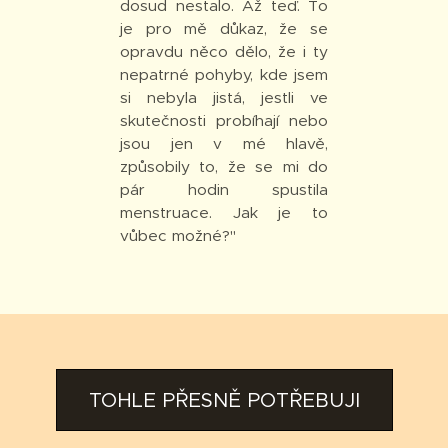
dosud nestalo. Až teď. To
je pro mě důkaz, že se
opravdu něco dělo, že i ty
nepatrné pohyby, kde jsem
si nebyla jistá, jestli ve
skutečnosti probíhají nebo
jsou jen v mé hlavě,
způsobily to, že se mi do
pár hodin spustila
menstruace. Jak je to
vůbec možné?"
TOHLE PŘESNĚ POTŘEBUJI