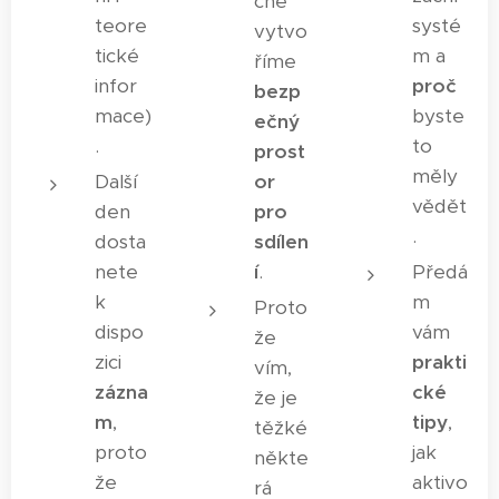
čně
teore
systé
vytvo
tické
m a
říme
infor
proč
bezp
mace)
byste
ečný
.
to
prost
měly
Další
or
vědět
den
pro
.
dosta
sdílen
nete
í
.
Předá
k
m
Proto
dispo
vám
že
zici
prakti
vím,
zázna
cké
že je
m
,
tipy
,
těžké
proto
jak
někte
že
aktivo
rá