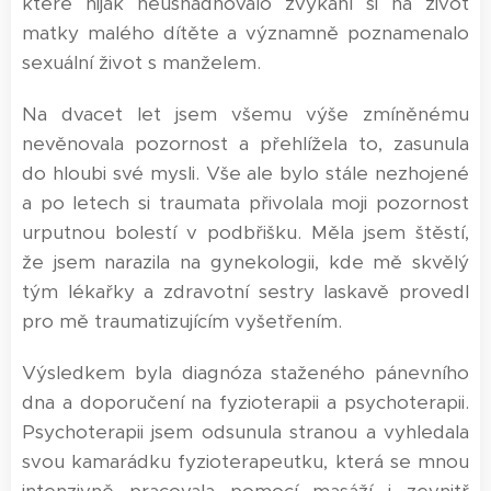
které nijak neusnadňovalo zvykání si na život
matky malého dítěte a významně poznamenalo
sexuální život s manželem.
Na dvacet let jsem všemu výše zmíněnému
nevěnovala pozornost a přehlížela to, zasunula
do hloubi své mysli. Vše ale bylo stále nezhojené
a po letech si traumata přivolala moji pozornost
urputnou bolestí v podbřišku. Měla jsem štěstí,
že jsem narazila na gynekologii, kde mě skvělý
tým lékařky a zdravotní sestry laskavě provedl
pro mě traumatizujícím vyšetřením.
Výsledkem byla diagnóza staženého pánevního
dna a doporučení na fyzioterapii a psychoterapii.
Psychoterapii jsem odsunula stranou a vyhledala
svou kamarádku fyzioterapeutku, která se mnou
intenzivně pracovala pomocí masáží i zevnitř