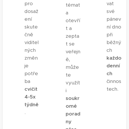
pro
vat
témat
dosaž
své
a
ení
pánev
otevří
skute
ní dno
t a
čně
při
zepta
viditel
běžný
t se
ných
ch
veřejn
změn
každo
ě,
je
denní
může
potře
ch
te
ba
činnos
využít
cvičit
tech.
i
4-5x
soukr
týdně
omé
.
porad
ny