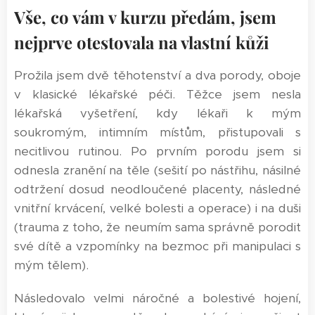
Vše, co vám v kurzu předám, jsem
nejprve otestovala na vlastní kůži
Prožila jsem dvě těhotenství a dva porody, oboje
v klasické lékařské péči. Těžce jsem nesla
lékařská vyšetření, kdy lékaři k mým
soukromým, intimním místům, přistupovali s
necitlivou rutinou. Po prvním porodu jsem si
odnesla zranění na těle (sešití po nástřihu, násilné
odtržení dosud neodloučené placenty, následné
vnitřní krvácení, velké bolesti a operace) i na duši
(trauma z toho, že neumím sama správně porodit
své dítě a vzpomínky na bezmoc při manipulaci s
mým tělem).
Následovalo velmi náročné a bolestivé hojení,