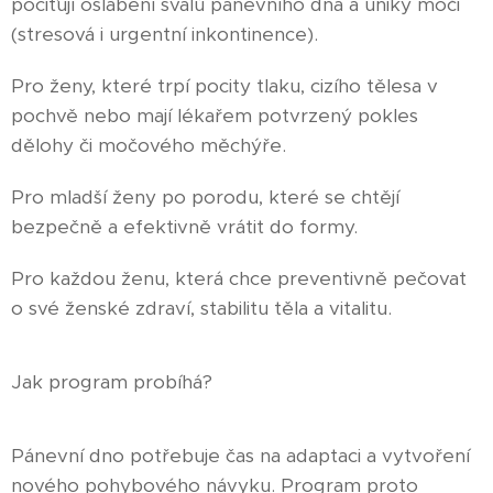
pociťují oslabení svalů pánevního dna a úniky moči
(stresová i urgentní inkontinence).
Pro ženy, které trpí pocity tlaku, cizího tělesa v
pochvě nebo mají lékařem potvrzený pokles
dělohy či močového měchýře.
Pro mladší ženy po porodu, které se chtějí
bezpečně a efektivně vrátit do formy.
Pro každou ženu, která chce preventivně pečovat
o své ženské zdraví, stabilitu těla a vitalitu.
Jak program probíhá?
Pánevní dno potřebuje čas na adaptaci a vytvoření
nového pohybového návyku. Program proto