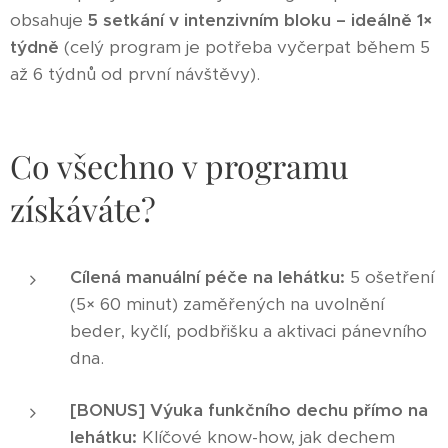
obsahuje
5 setkání v intenzivním bloku – ideálně 1×
týdně
(celý program je potřeba vyčerpat během 5
až 6 týdnů od první návštěvy).
Co všechno v programu
získáváte?
Cílená manuální péče na lehátku:
5 ošetření
(5× 60 minut) zaměřených na uvolnění
beder, kyčlí, podbřišku a aktivaci pánevního
dna.
[BONUS] Výuka funkčního dechu přímo na
lehátku:
Klíčové know-how, jak dechem