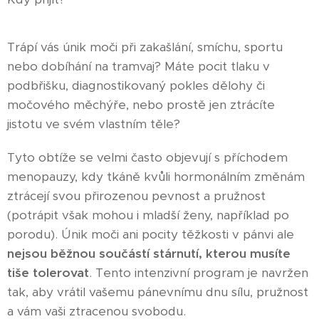
Trápí vás únik moči při zakašlání, smíchu, sportu
nebo dobíhání na tramvaj? Máte pocit tlaku v
podbřišku, diagnostikovaný pokles dělohy či
močového měchýře, nebo prostě jen ztrácíte
jistotu ve svém vlastním těle?
Tyto obtíže se velmi často objevují s příchodem
menopauzy, kdy tkáně kvůli hormonálním změnám
ztrácejí svou přirozenou pevnost a pružnost
(potrápit však mohou i mladší ženy, například po
porodu). Únik moči ani pocity těžkosti v pánvi ale
nejsou běžnou součástí stárnutí, kterou musíte
tiše tolerovat
. Tento intenzivní program je navržen
tak, aby vrátil vašemu pánevnímu dnu sílu, pružnost
a vám vaši ztracenou svobodu.