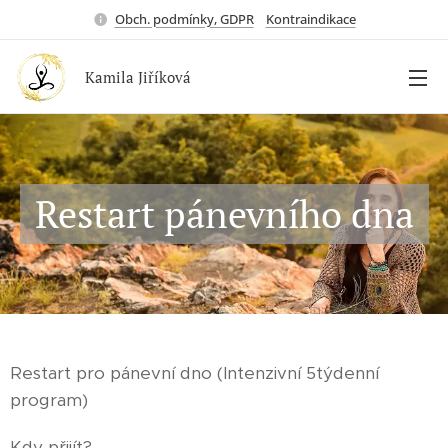
Obch. podmínky, GDPR
Kontraindikace
Kamila Jiříková
Restart pánevního dna
Restart pro pánevní dno (Intenzivní 5týdenní
program)
Kdy přijít?