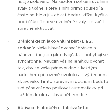
nežije izolovaně. Na každém setkání uvolním
svaly a tkáně, které s ním přímo sousedí a
často ho blokují – oblast beder, kříže, kyčlí a
podbřišku. Teprve uvolněné svaly lze začít
správně aktivovat.
Brániční dech jako vnitřní píst (1. a 2.
setkání):
Naše hlavní dýchací bránice a
pánevní dno jsou jako dvojčata – pohybují se
synchronně. Naučím vás na lehátku dýchat
tak, aby se vaše pánevní dno s každým
nádechem přirozeně uvolnilo a s výdechem
aktivovalo. Tímto správným dechem budete
své pánevní dno posilovat automaticky při
každém kroku a slovu během dne.
Aktivace hlubokého stabilizačního