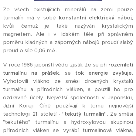
Ze všech existujících minerálů na zemi pouze
turmalín má v sobě
konstantní elektrický náboj
,
kvůli čemuž je také nazýván krystalickým
magnetem. Ale i v lidském těle při správném
poměru kladných a záporných nábojů proudí slabý
proud o síle 0,06 mA.
V roce 1986 japonští vědci zjistili, že se při
rozemletí
turmalínu na prášek
, se
tok energie zvyšuje
.
Vyhotovili vlákno ze směsi drcených krystalů
turmalínu a přírodních vláken, a použili ho pro
ozdravné účely. Největší společnosti v Japonsku,
Jižní Koreji, Číně používají k tomu nejnovější
technologii 21. století -
"tekutý turmalín".
Ze směsi
"tekutého" turmalínu s hydroxylovou skupinou
přírodních vláken se vyrábí turmalínová vlákna,