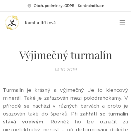
Obch. podmínky, GDPR
Kontraindikace
Kamila Jiříková
Výjimečný turmalín
14.10.2019
Turmalín je krásný a výjimečný. Je to klencový
minerál. Také je zařazován mezi polodrahokamy. V
přírodě se nachází v různých barvách a proto je
osazován také do šperků. Při
zahřátí se turmalín
stává vodivým
. Rovněž ho lze označit za
piezoelektrický nerost - při deformování dokáže