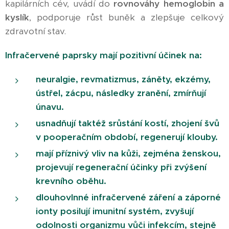
kapilárních cév, uvádí do
rovnováhy hemoglobin a
kyslík
, podporuje růst buněk a zlepšuje celkový
zdravotní stav.
Infračervené paprsky mají pozitivní účinek na:
neuralgie, revmatizmus, záněty, ekzémy,
ústřel, zácpu, následky zranění, zmírňují
únavu.
usnadňují taktéž srůstání kostí, zhojení švů
v pooperačním období, regenerují klouby.
mají příznivý vliv na kůži, zejména ženskou,
projevují regenerační účinky při zvýšení
krevního oběhu.
dlouhovlnné infračervené záření a záporné
ionty posilují imunitní systém, zvyšují
odolnosti organizmu vůči infekcím, stejně