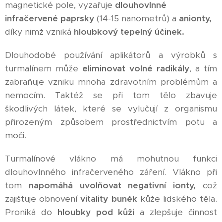
magnetické pole, vyzařuje
dlouhovlnné
infračervené paprsky
(14-15 nanometrů) a
anionty,
díky nimž vzniká
hloubkový tepelný účinek.
Dlouhodobé používání aplikátorů a výrobků s
turmalínem může
eliminovat volné radikály
, a tím
zabraňuje vzniku mnoha zdravotním problémům a
nemocím. Taktéž se při tom tělo zbavuje
škodlivých látek, které se vylučují z organismu
přirozeným způsobem prostřednictvím potu a
moči.
Turmalínové vlákno má mohutnou funkci
dlouhovlnného infračerveného záření. Vlákno při
tom
napomáhá uvolňovat negativní ionty,
což
zajišťuje obnovení
vitality buněk
kůže lidského těla.
Proniká do
hloubky pod kůži
a zlepšuje činnost