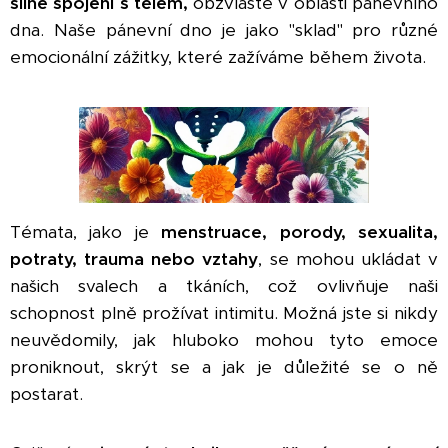
silné spojení s tělem,
obzvláště v oblasti pánevního
dna. Naše pánevní dno je jako "sklad" pro různé
emocionální zážitky, které zažíváme během života.
Témata, jako je
menstruace, porody, sexualita
,
potraty, trauma nebo vztahy
, se mohou ukládat v
našich svalech a tkáních, což ovlivňuje naši
schopnost plně prožívat intimitu. Možná jste si nikdy
neuvědomily, jak hluboko mohou tyto emoce
proniknout, skrýt se a jak je důležité se o ně
postarat.