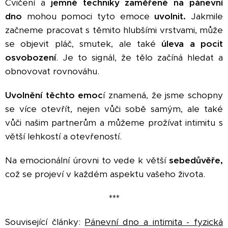
Cvičení a
jemné techniky zaměřené na pánevní
dno
mohou pomoci tyto emoce
uvolnit.
Jakmile
začneme pracovat s těmito hlubšími vrstvami, může
se objevit pláč, smutek, ale také
úleva a pocit
osvobození
. Je to signál, že tělo začíná hledat a
obnovovat rovnováhu.
Uvolnění těchto emoc
í znamená, že jsme schopny
se více otevřít, nejen vůči sobě samým, ale také
vůči našim partnerům a můžeme prožívat intimitu s
větší lehkostí a otevřeností.
Na emocionální úrovni to vede k větší
sebedůvěře,
což se projeví v každém aspektu vašeho života.
***
Související články:
Pánevní dno a intimita - fyzická