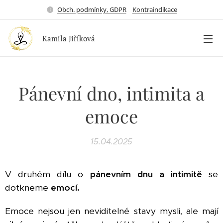
Obch. podmínky, GDPR
Kontraindikace
Kamila Jiříková
Pánevní dno, intimita a
emoce
15.04.2025
V druhém dílu o
pánevním dnu a intimitě
se
dotkneme
emocí.
Emoce nejsou jen neviditelné stavy mysli, ale mají